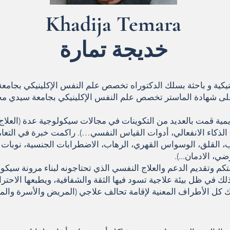
Khadija Temara
خديجة تمارة
نيكية و باحثة بسلك الدكتوراه تخصص علم النفس الإكلينيكي بجامع
لى شهادة الماستر تخصص علم النفس الإكلينيكي بجامعة سيدي محم
يمية قمت بالعديد من التكوينات في مجالات سيكولوجية عدة (العلا
، الذكاء الانفعالي، أدوات القياس النفسي…). راكمت خبرة في التعا
ب، القلق، الوسواس القهري، الرهاب، الاضطرابات الجنسية، نوبات ا
ي، الادمان...).
 وتقديم الدعم والعلاج النفسي الذي تحتاجونه لبناء مرونة سيكول
ك في ظل بيئة علاجية تسود فيها الثقة والشفافية، ويطبعها الاحترام
ك كل الأطراف المعنية لإقامة تحالف علاجي (المريض والأسرة والمعا