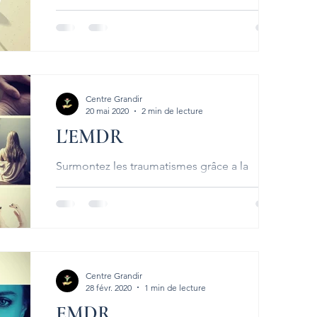
quelqu’un vous dire que vous vous en faisiez
pour rien, que vous exagériez ? Or, votre
peur est bien...
Centre Grandir
20 mai 2020
2 min de lecture
L'EMDR
Surmontez les traumatismes grâce a la
thérapie EMDR La thérapie EMDR (Eye
Movement Desensitization Reprocessing) est
LA méthode de choix...
Centre Grandir
28 févr. 2020
1 min de lecture
EMDR