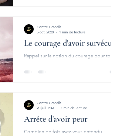
bien? Ce mouvement s'appelle le câlin du
papillon...
Centre Grandir
5 oct. 2020
1 min de lecture
Le courage d'avoir survécu
Rappel sur la notion du courage pour toutes
les personnes qui ont subi de la violence
sexuelle. Trop souvent les victimes se...
Centre Grandir
20 juil. 2020
1 min de lecture
Arrête d'avoir peur
Combien de fois avez-vous entendu