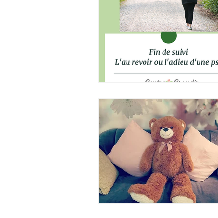
Grossesse
parentalité
Traumatisme
Anxiété
P
TOC
TDAH
dys
d
HP
TDI
trouble du som
الوسواس القهري
deuil