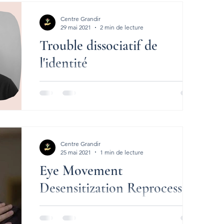
Centre Grandir
29 mai 2021
2 min de lecture
Trouble dissociatif de
l'identité
Avez-vous déjà croisé une personne qu'on
dit possédée? Si une personne a différentes
personnalités (avec des voix, attitudes, goûts
ou...
Centre Grandir
25 mai 2021
1 min de lecture
Eye Movement
Desensitization Reprocessing
Saviez-vous ce que le prince Harry est en
train de faire pourrait aussi vous faire du