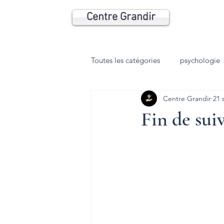
Centre Grandir
Toutes les catégories
psychologie
Centre Grandir
21 
Psychomotricité
Coaching
Fin de suiv
Anxiété
Phobie
Dépres
HP
TDI
trouble du som