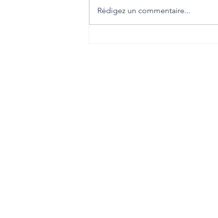
pour créer le handicap, il faut une
Rédigez un commentaire...
société qui refuse le dialogue ou
l’adaptation.