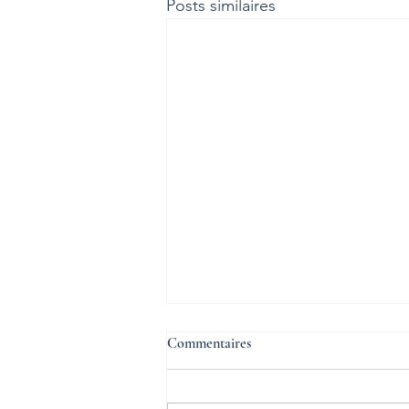
Posts similaires
L'inclusion est possible
Commentaires
Déficience ou incapacité n’est
pas équivalent de handicap. Car