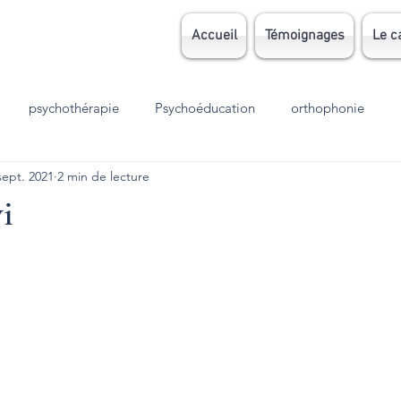
Accueil
Témoignages
Le c
psychothérapie
Psychoéducation
orthophonie
sept. 2021
2 min de lecture
Grossesse
parentalité
EMDR
TCC
autisme
i
sion
Stress
TOC
TDAH
dys
dyslexie
meil
Accouchement
الوسواس القهري
deuil