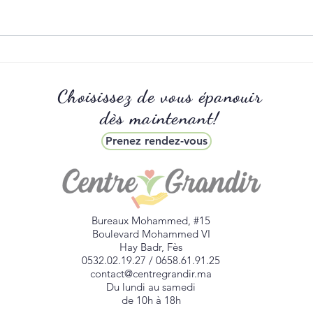
Trouble déglutition
L’anx
Choisissez de vous épanouir
dès maintenant!
Prenez rendez-vous
Bureaux Mohammed, #15
Boulevard Mohammed VI
Hay Badr, Fès
0532.02.19.27 / 0658.61.91.25
contact@centregrandir.ma
Du lundi au samedi
de 10h à 18h