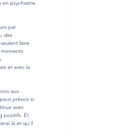
 en psychiatrie 
urs par 
, des 
veulent faire 
es moments 
s 
es et avec la 
ions aux 
eut prévoir si 
tinue avec 
positifs. Et 
rai là et qu’il 