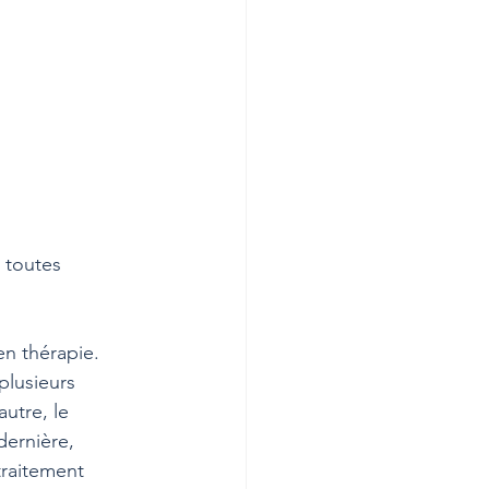
i toutes 
en thérapie. 
plusieurs 
utre, le 
dernière, 
raitement 