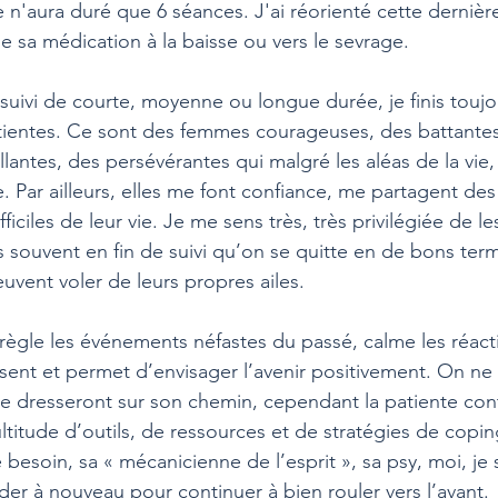
n'aura duré que 6 séances. J'ai réorienté cette dernière
le sa médication à la baisse ou vers le sevrage.
suivi de courte, moyenne ou longue durée, je finis toujo
tientes. Ce sont des femmes courageuses, des battantes
illantes, des persévérantes qui malgré les aléas de la vie, 
re. Par ailleurs, elles me font confiance, me partagent d
ficiles de leur vie. Je me sens très, très privilégiée de le
 souvent en fin de suivi qu’on se quitte en de bons term
uvent voler de leurs propres ailes.
ègle les événements néfastes du passé, calme les réact
ent et permet d’envisager l’avenir positivement. On ne p
e dresseront sur son chemin, cependant la patiente con
itude d’outils, de ressources et de stratégies de coping 
 besoin, sa « mécanicienne de l’esprit », sa psy, moi, je se
aider à nouveau pour continuer à bien rouler vers l’avant.