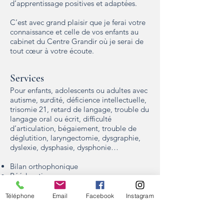
d’apprentissage positives et adaptées.
C’est avec grand plaisir que je ferai votre
connaissance et celle de vos enfants au
cabinet du Centre Grandir où je serai de
tout cœur à votre écoute.
Services
Pour enfants, adolescents ou adultes avec
autisme, surdité, déficience intellectuelle,
trisomie 21, retard de langage, trouble du
langage oral ou écrit, difficulté
d’articulation, bégaiement, trouble de
déglutition, laryngectomie, dysgraphie,
dyslexie, dysphasie, dysphonie…
Bilan orthophonique
Rééducation
Guidance parentale
Stimulation précoce
Téléphone
Email
Facebook
Instagram
Orthophonie