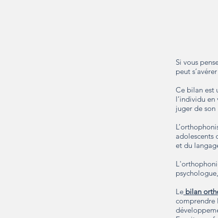
Si vous pens
peut s’avérer
Ce bilan est 
l’individu en
juger de son
L’orthophonis
adolescents o
et du langage
L'orthophoni
psychologue, 
Le
bilan
ort
comprendre l
développemen