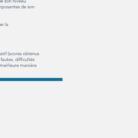
 de son niveau
composantes de son
ue la
atif (scores obtenus
fautes, difficultés
 meilleure manière