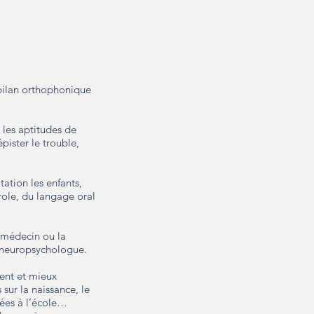
 bilan orthophonique
 les aptitudes de
épister le trouble,
tation les enfants,
role, du langage oral
 médecin ou la
e neuropsychologue.
ient et mieux
ur la naissance, le
rées à l’école…