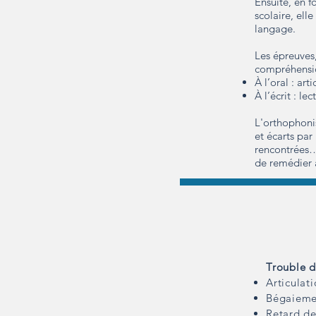
Ensuite, en f
scolaire, ell
langage.
Les épreuves,
compréhensi
À l’oral : a
À l’écrit : 
L'orthophonis
et écarts par 
rencontrées…)
de remédier 
Trouble d
Articulat
Bégaieme
Retard d