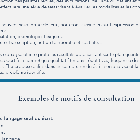
onction des plaintes reçues, des explications, de l’âge du patient et
e effectuera une série de tests visant à évaluer les modalités et les 
 souvent sous forme de jeux, porteront aussi bien sur l’expression q
on:
rticulation, phonologie, lexique…
lecture, transcription, notion temporelle et spatiale…
te analyse et interprète les résultats obtenus tant sur le plan quantit
rapport à la norme) que qualitatif (erreurs répétitives, fréquence des 
. Elle propose enfin, dans un compte rendu écrit, son analyse et la
au problème identifié.
Exemples de motifs de consultation
u langage oral ou écrit:
ion
nt
e langage