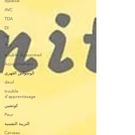
dyslexie
AVC
TDA
DI
HP
TDI
trouble du sommeil
Accouchement
الوسواس القهري
deuil
trouble
d'apprentissage
كوتشين
Peur
التربية النفسية
Cerveau