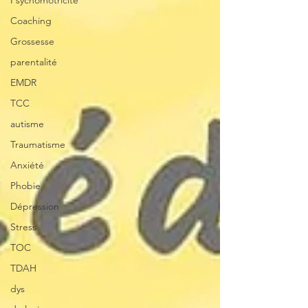
Psychomotricité
Coaching
Grossesse
parentalité
EMDR
TCC
autisme
Traumatisme
Anxiété
Phobie
Dépression
Stress
TOC
TDAH
dys