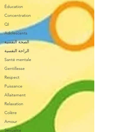
Éducation
Concentration
QI
Adolescents
الصحة النفسية
الراحة النفسية
Santé mentale
Gentillesse
Respect
Puissance
Allaitement
Relaxation
Colère
Amour
Sexualité