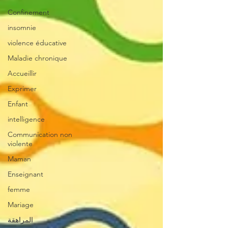
Confinement
insomnie
violence éducative
Maladie chronique
Accueillir
Exprimer
Enfant
intelligence
Communication non
violente
Maman
Enseignant
femme
Mariage
المراهقة