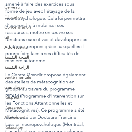
amené à faire des exercices sous 
Cerveau
forme de jeu avec l’étayage de la 
Éducation
neuropsychologue. Cela lui permettra 
d’apprendre à mobiliser ses 
Concentration
ressources, mettre en œuvre ses 
QI
fonctions exécutives et développer ses 
stratégies propres grâce auxquelles il 
Adolescents
pourra faire face à ses difficultés de 
الصحة النفسية
manière autonome.
الراحة النفسية
Le Centre Grandir propose également 
Santé mentale
des ateliers de métacognition en 
Gentillesse
groupe au travers du programme 
PIFAM (Programme d’Intervention sur 
Respect
les Fonctions Attentionnelles et 
Puissance
Métacognitives). Ce programme a été 
développé par Docteure Francine 
Allaitement
Lussier, neuropsychologue (Montréal, 
Relaxation
Canada) et son équipe mondialement 