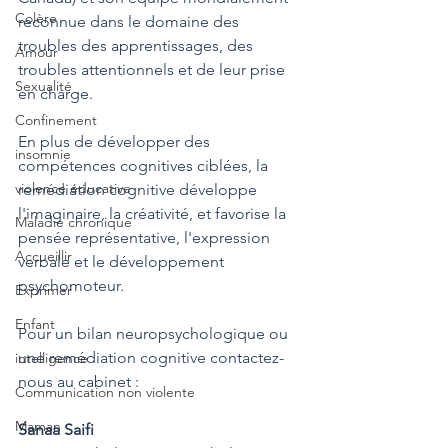
Colère
reconnue dans le domaine des 
troubles des apprentissages, des 
Amour
troubles attentionnels et de leur prise 
Sexualité
en charge.
Confinement
En plus de développer des 
insomnie
compétences cognitives ciblées, la 
violence éducative
remédiation cognitive développe 
l'imaginaire, la créativité, et favorise la 
Maladie chronique
pensée représentative, l'expression 
Accueillir
verbale et le développement 
psychomoteur.
Exprimer
Enfant
Pour un bilan neuropsychologique ou 
une remédiation cognitive contactez-
intelligence
nous au cabinet :
Communication non violente
Maman
Sanaa Saifi