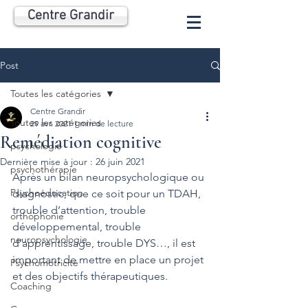
Centre Grandir
Post
Toutes les catégories
Centre Grandir
Toutes les catégories
29 avr. 2021
1 min de lecture
Remédiation cognitive
psychologie
Dernière mise à jour :
26 juin 2021
psychothérapie
Après un bilan neuropsychologique ou 
Psychoéducation
diagnostic, que ce soit pour un TDAH, 
trouble d’attention, trouble 
orthophonie
développemental, trouble 
neuropsychologie
d’apprentissage, trouble DYS…, il est 
important de mettre en place un projet 
Psychomotricité
et des objectifs thérapeutiques.
Coaching