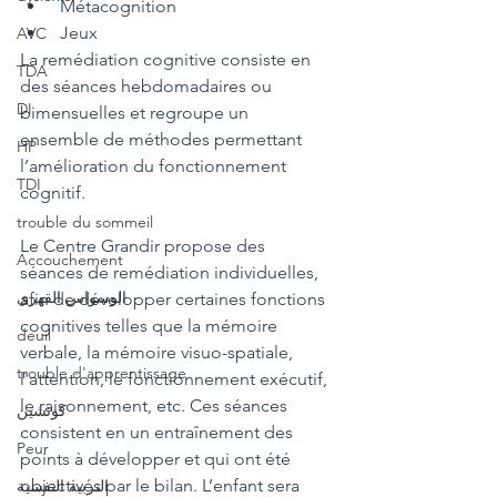
 Métacognition
 Jeux
AVC
La remédiation cognitive consiste en 
TDA
des séances hebdomadaires ou 
DI
bimensuelles et regroupe un 
ensemble de méthodes permettant 
HP
l’amélioration du fonctionnement 
TDI
cognitif.
trouble du sommeil
Le Centre Grandir propose des 
Accouchement
séances de remédiation individuelles, 
الوسواس القهري
afin de développer certaines fonctions 
cognitives telles que la mémoire 
deuil
verbale, la mémoire visuo-spatiale, 
trouble d'apprentissage
l'attention, le fonctionnement exécutif, 
le raisonnement, etc. Ces séances 
كوتشين
consistent en un entraînement des 
Peur
points à développer et qui ont été 
objectivés par le bilan. L’enfant sera 
التربية النفسية