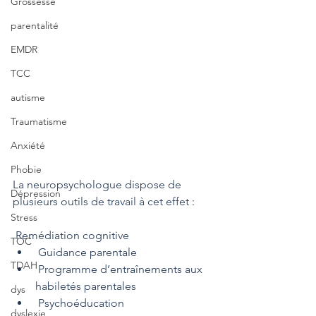
Grossesse
parentalité
EMDR
TCC
autisme
Traumatisme
Anxiété
Phobie
La neuropsychologue dispose de 
Dépression
plusieurs outils de travail à cet effet :
Stress
 Remédiation cognitive
TOC
 Guidance parentale
TDAH
 Programme d’entraînements aux 
habiletés parentales
dys
 Psychoéducation
dyslexie