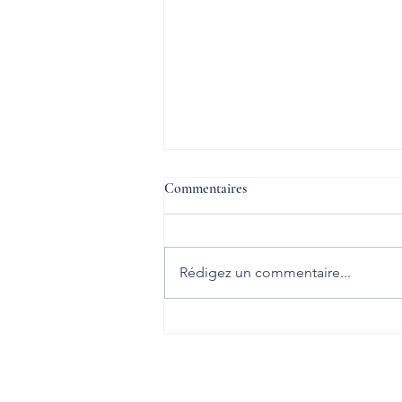
L'inclusion est possible
Commentaires
Déficience ou incapacité n’est
pas équivalent de handicap. Car
pour créer le handicap, il faut une
Rédigez un commentaire...
société qui refuse le dialogue ou
l’adaptation.