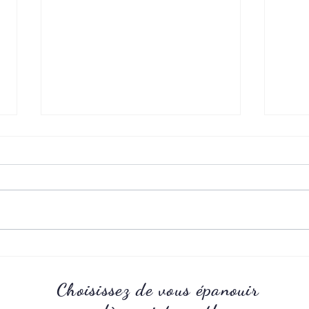
Trouble déglutition
L’anx
Choisissez de vous épanouir