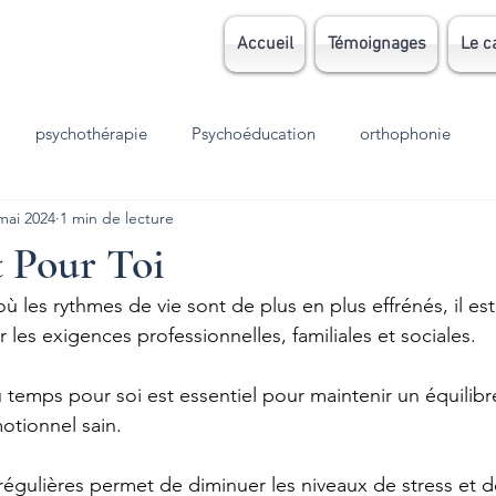
Accueil
Témoignages
Le c
psychothérapie
Psychoéducation
orthophonie
mai 2024
1 min de lecture
Grossesse
parentalité
EMDR
TCC
autisme
 Pour Toi
ù les rythmes de vie sont de plus en plus effrénés, il est 
sion
Stress
TOC
TDAH
dys
dyslexie
 les exigences professionnelles, familiales et sociales.
 temps pour soi est essentiel pour maintenir un équilibr
meil
Accouchement
الوسواس القهري
deuil
otionnel sain.
égulières permet de diminuer les niveaux de stress et d