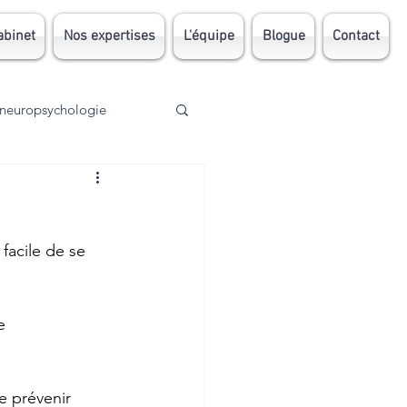
abinet
Nos expertises
L'équipe
Blogue
Contact
neuropsychologie
Traumatisme
facile de se 
AVC
TDA
DI
e 
e prévenir 