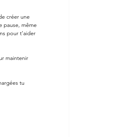
de créer une 
une pause, même 
ns pour t’aider 
ur maintenir 
hargées tu 