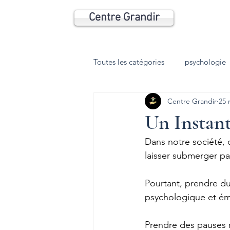
Centre Grandir
Toutes les catégories
psychologie
Centre Grandir
25 
Psychomotricité
Coaching
Un Instant
Dans notre société, o
Anxiété
Phobie
Dépres
laisser submerger par
Pourtant, prendre du
HP
TDI
trouble du som
psychologique et ém
Prendre des pauses r