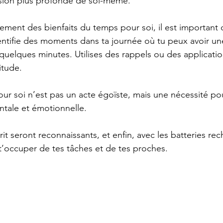
ion plus profonde de soi-même.
nement des bienfaits du temps pour soi, il est important 
dentifie des moments dans ta journée où tu peux avoir 
quelques minutes. Utilises des rappels ou des applicatio
itude.
our soi n’est pas un acte égoïste, mais une nécessité po
tale et émotionnelle.
it seront reconnaissants, et enfin, avec les batteries rec
t’occuper de tes tâches et de tes proches.