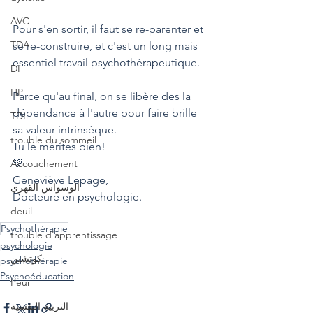
AVC
Pour s'en sortir, il faut se re-parenter et 
TDA
se re-construire, et c'est un long mais 
essentiel travail psychothérapeutique.
DI
HP
Parce qu'au final, on se libère des la 
dépendance à l'autre pour faire brille 
TDI
sa valeur intrinsèque.
trouble du sommeil
Tu le mérites bien!
💚
Accouchement
Geneviève Lepage,
الوسواس القهري
Docteure en psychologie.
deuil
Psychothérapie
trouble d'apprentissage
psychologie
كوتشين
psychothérapie
Psychoéducation
Peur
التربية النفسية