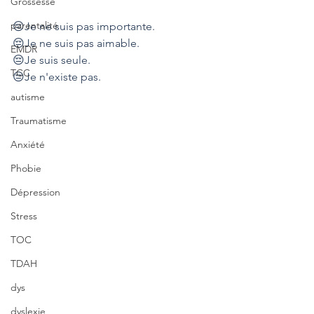
Grossesse
parentalité
😔Je ne suis pas importante.
😔Je ne suis pas aimable.
EMDR
😔Je suis seule.
TCC
😔Je n'existe pas.
autisme
Traumatisme
Anxiété
Phobie
Dépression
Stress
TOC
TDAH
dys
dyslexie