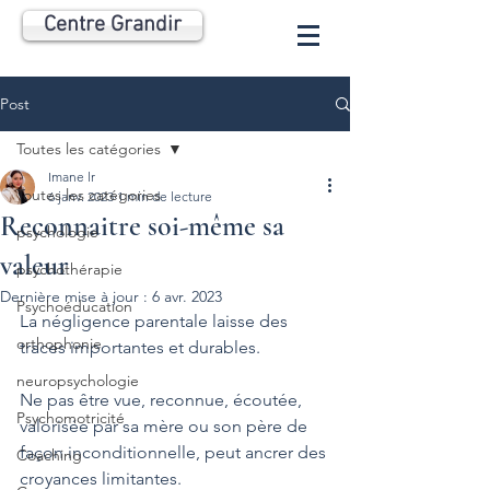
Centre Grandir
Post
Toutes les catégories
Imane lr
Toutes les catégories
6 janv. 2023
1 min de lecture
Reconnaitre soi-même sa
psychologie
valeur
psychothérapie
Dernière mise à jour :
6 avr. 2023
Psychoéducation
La négligence parentale laisse des 
orthophonie
traces importantes et durables.
neuropsychologie
Ne pas être vue, reconnue, écoutée, 
Psychomotricité
valorisée par sa mère ou son père de 
façon inconditionnelle, peut ancrer des 
Coaching
croyances limitantes.