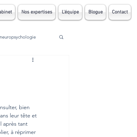
abinet
Nos expertises
L'équipe
Blogue
Contact
neuropsychologie
Traumatisme
AVC
TDA
DI
sulter, bien 
ans leur tête et 
 après tant 
ier, à réprimer 