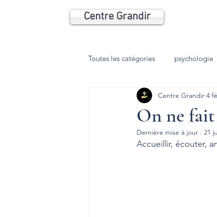
Centre Grandir
Toutes les catégories
psychologie
Centre Grandir
4 f
Psychomotricité
Coaching
On ne fait
Dernière mise à jour :
21 j
Anxiété
Phobie
Dépres
Accueillir, écouter,
HP
TDI
trouble du som