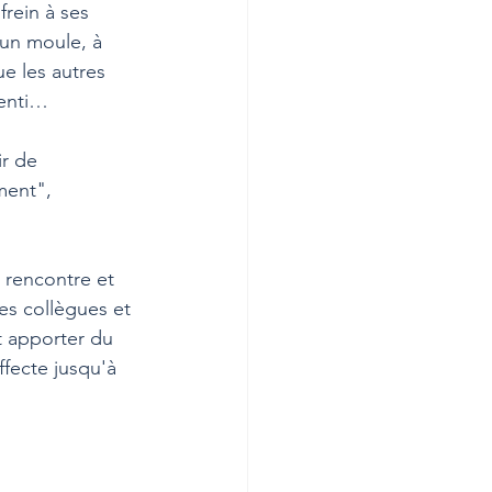
frein à ses 
 un moule, à 
ue les autres 
senti…
r de 
ment", 
e rencontre et 
es collègues et 
t apporter du 
ffecte jusqu'à 