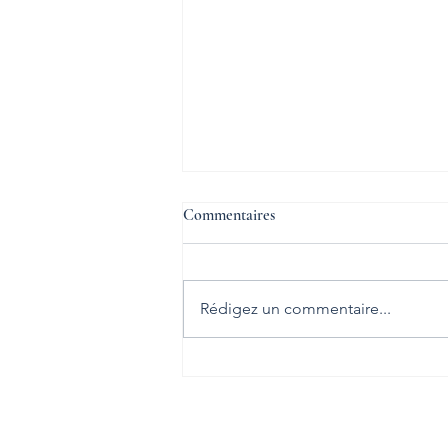
L'inclusion est possible
Commentaires
Déficience ou incapacité n’est
pas équivalent de handicap. Car
pour créer le handicap, il faut une
Rédigez un commentaire...
société qui refuse le dialogue ou
l’adaptation.