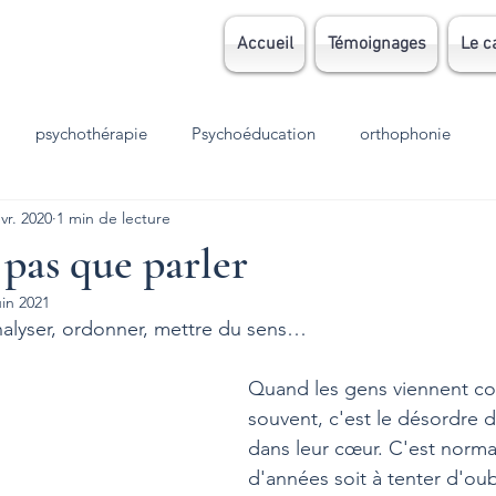
Accueil
Témoignages
Le c
psychothérapie
Psychoéducation
orthophonie
évr. 2020
1 min de lecture
Grossesse
parentalité
EMDR
TCC
autisme
 pas que parler
uin 2021
sion
Stress
TOC
TDAH
dys
dyslexie
 analyser, ordonner, mettre du sens…
Quand les gens viennent con
meil
Accouchement
الوسواس القهري
deuil
souvent, c'est le désordre d
dans leur cœur. C'est normal
d'années soit à tenter d'oubl