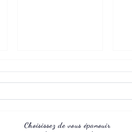
Trouble déglutition
L’anx
Choisissez de vous épanouir