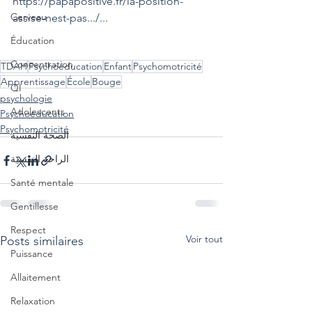
https://papapositive.fr/la-position-
Cerveau
assise-nest-pas.../...
Éducation
Concentration
TDAH
Psychoéducation
Enfant
Psychomotricité
Apprentissage
École
Bouge
QI
psychologie
Adolescents
Psychoéducation
Psychomotricité
الصحة النفسية
الراحة النفسية
Santé mentale
Gentillesse
Respect
Voir tout
Posts similaires
Puissance
Allaitement
Relaxation