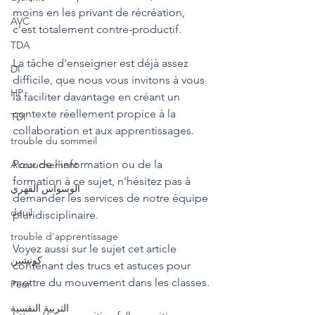
moins en les privant de récréation, 
AVC
c'est totalement contre-productif.
TDA
La tâche d'enseigner est déjà assez 
DI
difficile, que nous vous invitons à vous 
HP
la faciliter davantage en créant un 
contexte réellement propice à la 
TDI
collaboration et aux apprentissages.
trouble du sommeil
Pour de l'information ou de la 
Accouchement
formation à ce sujet, n'hésitez pas à 
الوسواس القهري
demander les services de notre équipe 
deuil
pluridisciplinaire.
trouble d'apprentissage
Voyez aussi sur le sujet cet article 
كوتشين
contenant des trucs et astuces pour 
mettre du mouvement dans les classes.
Peur
التربية النفسية