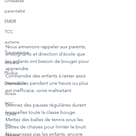
Grossesse
parentalité
EMDR
TCC
autisme
Nous aimerions rappeler aux parents, 
Traumatisme
enseignants et direction d'école que 
les enfants ont besoin de bouger pour 
Anxiété
apprendre.
Phobie
Contraindre des enfants à rester assis 
immobiles pendant une heure ou plus 
Dépression
est inefficace, voire maltraitant.
Stress
TOC
Donnez des pauses régulières durant 
lesquelles toute la classe bouge.
TDAH
Mettez des balles de tennis sous les 
dys
pattes de chaises pour limiter le bruit.
Ne punissez pas les enfants, encore 
dyslexie