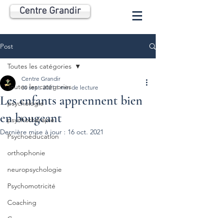
Centre Grandir
Post
Toutes les catégories
Centre Grandir
Toutes les catégories
30 sept. 2021
1 min de lecture
Les enfants apprennent bien
psychologie
en bougeant
psychothérapie
Dernière mise à jour :
16 oct. 2021
Psychoéducation
orthophonie
neuropsychologie
Psychomotricité
Coaching