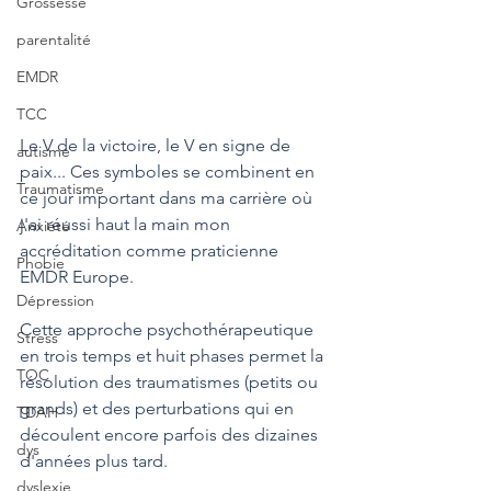
Grossesse
parentalité
EMDR
TCC
Le V de la victoire, le V en signe de 
autisme
paix... Ces symboles se combinent en 
Traumatisme
ce jour important dans ma carrière où 
j'ai réussi haut la main mon 
Anxiété
accréditation comme praticienne 
Phobie
EMDR Europe. 
Dépression
Cette approche psychothérapeutique 
Stress
en trois temps et huit phases permet la 
TOC
résolution des traumatismes (petits ou 
grands) et des perturbations qui en 
TDAH
découlent encore parfois des dizaines 
dys
d'années plus tard.
dyslexie