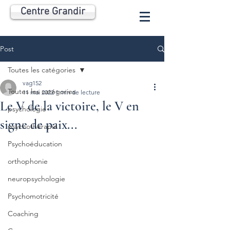
Centre Grandir
Post
Toutes les catégories
vag152
Toutes les catégories
11 mai 2022
1 min de lecture
Le V de la victoire, le V en
psychologie
signe de paix...
psychothérapie
Psychoéducation
orthophonie
neuropsychologie
Psychomotricité
Coaching