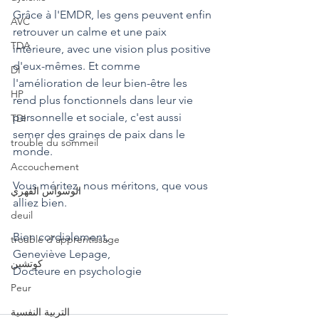
Grâce à l'EMDR, les gens peuvent enfin 
AVC
retrouver un calme et une paix 
TDA
intérieure, avec une vision plus positive 
d'eux-mêmes. Et comme 
DI
l'amélioration de leur bien-être les 
HP
rend plus fonctionnels dans leur vie 
personnelle et sociale, c'est aussi 
TDI
semer des graines de paix dans le 
trouble du sommeil
monde. 
Accouchement
Vous méritez, nous méritons, que vous 
الوسواس القهري
alliez bien.
deuil
Bien cordialement,
trouble d'apprentissage
Geneviève Lepage,
كوتشين
Docteure en psychologie
Peur
التربية النفسية