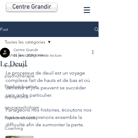
Centre Grandir
Post
Toutes les catégories
Centre Grandir
Toutes les catégories
25 janv. 2024
1 min de lecture
Le Deuil
psychologie
Le processus de deuil est un voyage 
psychothérapie
complexe fait de hauts et de bas et où 
Psychoéducation
détresse et joie peuvent se succéder 
sans ordre particulier.  
orthophonie
neuropsychologie
Partageons nos histoires, écoutons nos 
cœurs et comprenons ensemble la 
Psychomotricité
difficulté afin de surmonter la perte.
Coaching