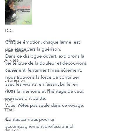
Grossesse
parentalité
EMDR
TCC
autisme
Chaque émotion, chaque larme, est 
une étape vers la guérison.
Traumatisme
Dans ce dialogue ouvert, explorons la 
Anxiété
vérité crue de la douleur et découvrons 
comment, lentement mais sûrement, 
Phobie
nous trouvons la force de continuer 
Dépression
avec les vivants, en faisant briller en 
Stress
nous la mémoire et l’héritage de ceux 
qui nous ont quitté.
TOC
Vous n’êtes pas seule dans ce voyage.
TDAH
Contactez-nous pour un 
dys
accompagnement professionnel
dyslexie