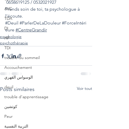
 0658619125 / 0532021927
AVC
Prends soin de toi, ta psychologue à 
l’écoute.
TDA
#Deuil
#ParlerDeLaDouleur
#ForceIntéri
DI
eure
#CentreGrandir
psychologie
HP
psychothérapie
TDI
trouble du sommeil
Accouchement
الوسواس القهري
deuil
Voir tout
Posts similaires
trouble d'apprentissage
كوتشين
Peur
التربية النفسية