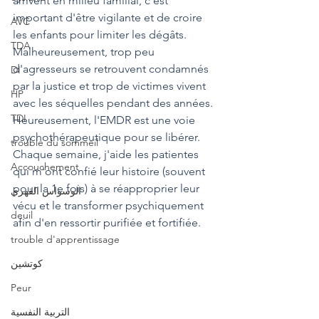
arrivent en milieu familial, c'est 
important d'être vigilante et de croire 
AVC
les enfants pour limiter les dégâts.
TDA
Malheureusement, trop peu 
d'agresseurs se retrouvent condamnés 
DI
par la justice et trop de victimes vivent 
HP
avec les séquelles pendant des années.
TDI
Heureusement, l'EMDR est une voie 
psychothérapeutique pour se libérer. 
trouble du sommeil
Chaque semaine, j'aide les patientes 
Accouchement
qui m'ont confié leur histoire (souvent 
pour la 1e fois) à se réapproprier leur 
الوسواس القهري
vécu et le transformer psychiquement 
deuil
afin d'en ressortir purifiée et fortifiée.
trouble d'apprentissage
كوتشين
Peur
التربية النفسية