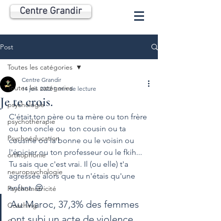
Centre Grandir
Post
Toutes les catégories
Centre Grandir
Toutes les catégories
14 juil. 2022
1 min de lecture
Je te crois.
psychologie
C'était ton père ou ta mère ou ton frère 
psychothérapie
ou ton oncle ou  ton cousin ou ta 
Psychoéducation
cousine ou la bonne ou le voisin ou 
l'épicier ou ton professeur ou le fkih...
orthophonie
Tu sais que c'est vrai. Il (ou elle) t'a 
neuropsychologie
agressée alors que tu n'étais qu'une 
enfant. 😔
Psychomotricité
Au Maroc, 37,3% des femmes 
Coaching
ont subi un acte de violence 