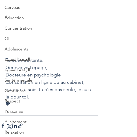
Cerveau
Éducation
Concentration
QI
Adolescents
الصحة النفسية
Tu es importante.
Geneviève Lepage,
الراحة النفسية
Docteure en psychologie
Santé mentale
Consultation en ligne ou au cabinet, 
où que tu sois, tu n'es pas seule, je suis 
Gentillesse
là pour toi.
Respect
💚
Puissance
Allaitement
Relaxation