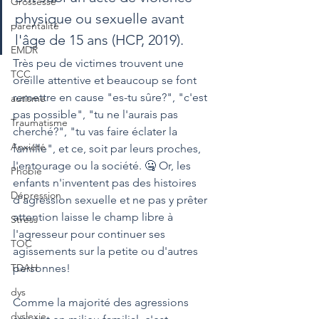
Grossesse
physique ou sexuelle avant 
parentalité
l'âge de 15 ans (HCP, 2019).
EMDR
Très peu de victimes trouvent une 
TCC
oreille attentive et beaucoup se font 
remettre en cause "es-tu sûre?", "c'est 
autisme
pas possible", "tu ne l'aurais pas 
Traumatisme
cherché?", "tu vas faire éclater la 
Anxiété
famille", et ce, soit par leurs proches, 
l'entourage ou la société. 🤐 Or, les 
Phobie
enfants n'inventent pas des histoires 
Dépression
d'agression sexuelle et ne pas y prêter 
attention laisse le champ libre à 
Stress
l'agresseur pour continuer ses 
TOC
agissements sur la petite ou d'autres 
TDAH
personnes!
dys
Comme la majorité des agressions 
dyslexie