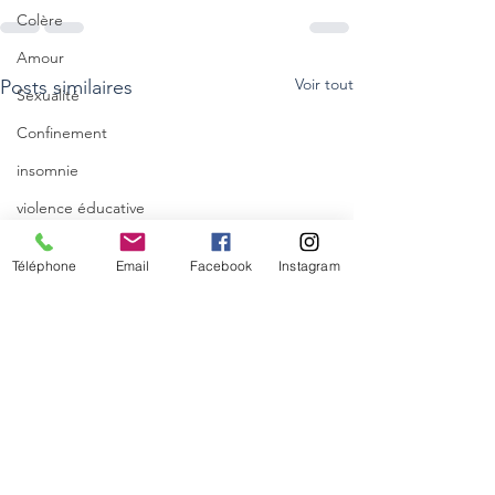
Colère
Amour
Voir tout
Posts similaires
Sexualité
Confinement
insomnie
violence éducative
Maladie chronique
Téléphone
Email
Facebook
Instagram
Accueillir
Exprimer
Enfant
intelligence
Communication non violente
Maman