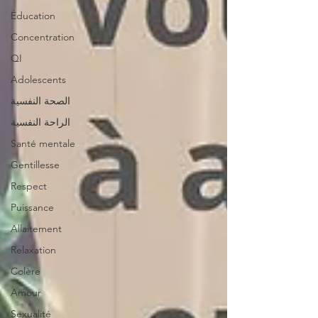
Éducation
Concentration
QI
Adolescents
الصحة النفسية
الراحة النفسية
Santé mentale
Gentillesse
Respect
Puissance
Allaitement
Relaxation
Colère
Amour
Sexualité