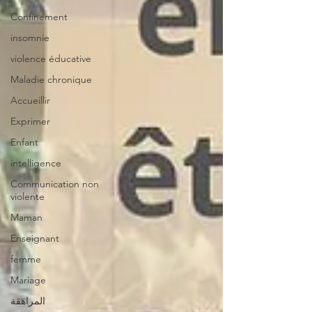
Confinement
insomnie
violence éducative
Maladie chronique
Accueillir
Exprimer
Enfant
intelligence
Communication non
violente
Maman
Enseignant
femme
Mariage
المراهقة