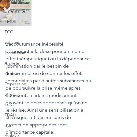
Grossesse
parentalité
EMDR
TCC
autisme
L’accoutumance (nécessité 
d’augmenter la dose pour un même 
Traumatisme
effet thérapeutique) ou la dépendance 
Anxiété
(domination par le besoin de 
consommer ou de contrer les effets 
Phobie
secondaires par d’autres substances ou 
Dépression
de poursuivre la prise même après 
Stress
guérison) à certains médicaments 
peuvent se développer sans qu’on ne 
TOC
le réalise. Ainsi une sensibilisation à 
TDAH
ces risques et des mesures de 
protection appropriées sont 
dys
d’importance capitale.
dyslexie