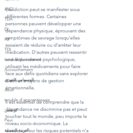
AVC
L’addiction peut se manifester sous 
différentes formes. Certaines 
TDA
personnes peuvent développer une 
DI
dépendance physique, éprouvant des 
symptômes de sevrage lorsqu’elles 
HP
essaient de réduire ou d’arrêter leur 
TDI
médication. D’autres peuvent ressentir 
une dépendance psychologique, 
trouble du sommeil
utilisant les médicaments pour faire 
Accouchement
face aux défis quotidiens sans explorer 
الوسواس القهري
d’autres moyens de gestion 
émotionnelle.
deuil
trouble d'apprentissage
Il est essentiel de comprendre que la 
dépendance ne discrimine pas et peut 
كوتشين
toucher tout le monde, peu importe le 
Peur
niveau socio-économique. La 
التربية النفسية
discussion sur les risques potentiels n’a 