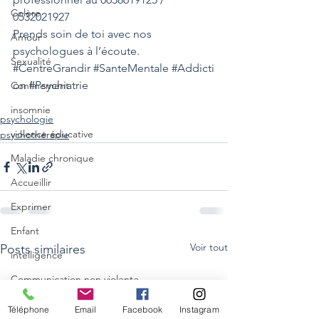
Colère
0532021927
Prends soin de toi avec nos 
Amour
psychologues à l’écoute.
Sexualité
#CentreGrandir
#SanteMentale
#Addicti
on
#Psychiatrie
Confinement
insomnie
psychologie
violence éducative
psychothérapie
Maladie chronique
Accueillir
Exprimer
Enfant
Voir tout
Posts similaires
intelligence
Communication non violente
Maman
Téléphone
Email
Facebook
Instagram