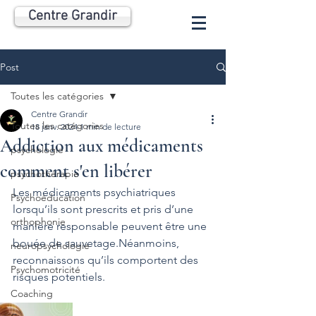
Centre Grandir
Post
Toutes les catégories
Centre Grandir
Toutes les catégories
18 janv. 2024
1 min de lecture
Addiction aux médicaments
psychologie
comment s'en libérer
psychothérapie
Les médicaments psychiatriques 
Psychoéducation
lorsqu’ils sont prescrits et pris d’une 
orthophonie
manière responsable peuvent être une 
bouée de sauvetage.Néanmoins, 
neuropsychologie
reconnaissons qu’ils comportent des 
Psychomotricité
risques potentiels.
Coaching