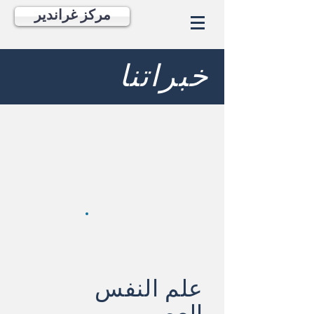
مركز غراندير
خبراتنا
علم النفس