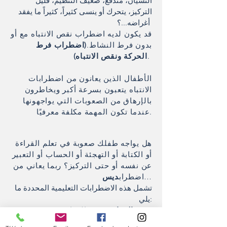
النسيان، مندفع، ضعيف التنظيم، قليل
التركيز، يتحرك أو ينسى كثيراً، كثيراً ما يفقد
أغراضه...؟
قد يكون لديه اضطراب نقص الانتباه مع أو
بدون فرط النشاط.
(اضطراب فرط
.
الحركة ونقص الانتباه)
الأطفال الذين يعانون من اضطرابات
الانتباه يتعبون بسرعة أكبر ويخاطرون
بالإرهاق من الصعوبات التي يواجهونها
عندما تكون المهمة مكلفة معرفيًا.
هل يواجه طفلك صعوبة في تعلم القراءة
أو الكتابة أو التهجئة أو الحساب أو التعبير
عن نفسه أو حتى التركيز؟ ربما يعاني من
…
اضطراب
ديس
تشمل هذه الاضطرابات التعليمية المحددة ما
يلي:
عسر القراءة:
عجز القراءة
خلل التنسج:
عجز التعبير الكتابي