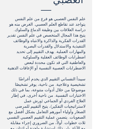
العصبي
علم النفس العصبي هو فرع من علم النفس
يتواجد عند تقاطع العلم العصبي. الغرض منه هو
دراسة العلاقات بين وظيفة الدماغ والسلوك.
يتيح هذا المجال المتخصص في علم النفس تقدير
القدرات الفكرية والذاكرة والانتباه والوظائف
التنفيذية والاستدلال والقدرات البصرية
والمهارات العملية. يهدف التقييم إلى تحديد
اضطرابات الوظائف العقلية والسلوكية
والعاطفية التي قد تكون محددة لبعض
الاضطرابات العصبية النفسية أو الإعاقات الذهنية
سيبدأ النفساني التقييم الدي يخدم أغراضًا
تشخيصية وعلاجية. من ناحية، يوفر تشخيصًا
موضوعيًا من خلال أدوات متنوعة، بما في ذلك
الاختبارات النفسية. من ناحية أخرى، في إطار
العلاج الفردي أو الجماعي (ورش عمل
لاستراتيجيات التفكير)، يتيح التقييم للمرضى
الصغار وأولياء أمورهم التعامل بشكل أفضل مع
الصعوبات. يتضمن عملية التقييم العصبي النفسي
ثلاث خطوات. أولاً، من الضروري إجراء مقابلة
مع الآباء. يلي ذلك استشارة واحدة أو اثنتان مع