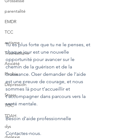
Grossesse
parentalité
EMDR
TCC
autisme
Tu es plus forte que tu ne le penses, et 
chaque jour est une nouvelle 
Traumatisme
opportunité pour avancer sur le 
Anxiété
chemin de la guérison et de la 
Phobie
croissance. Oser demander de l’aide 
est une preuve de courage, et nous 
Dépression
sommes là pour t’accueillir et 
Stress
t’accompagner dans parcours vers la 
santé mentale.
TOC
TDAH
Besoin d’aide professionnelle
dys
Contactes-nous.
dyslexie