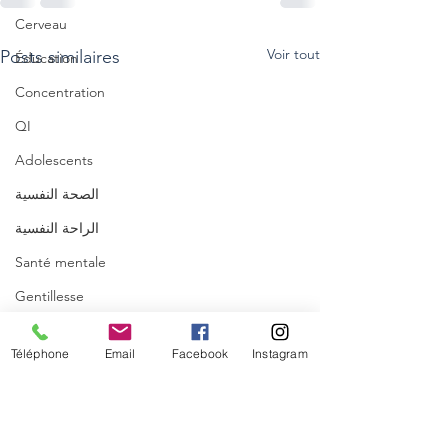
Cerveau
Voir tout
Posts similaires
Éducation
Concentration
QI
Adolescents
الصحة النفسية
الراحة النفسية
Santé mentale
Gentillesse
Respect
Téléphone
Email
Facebook
Instagram
Puissance
Allaitement
Relaxation