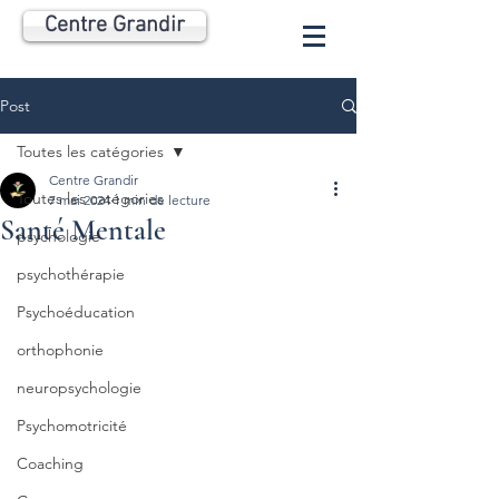
Centre Grandir
Post
Toutes les catégories
Centre Grandir
Toutes les catégories
7 mai 2024
1 min de lecture
Santé Mentale
psychologie
psychothérapie
Psychoéducation
orthophonie
neuropsychologie
Psychomotricité
Coaching