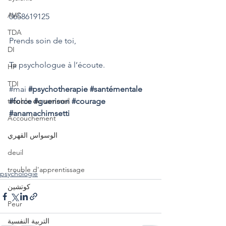
AVC
0658619125
TDA
Prends soin de toi,
DI
Ta psychologue à l’écoute.
HP
TDI
#mai
#psychotherapie
#santémentale
trouble du sommeil
#force
#guerison
#courage
#anamachimsetti
Accouchement
الوسواس القهري
deuil
trouble d'apprentissage
psychologie
كوتشين
Peur
التربية النفسية