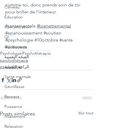
comme toi, donc prends soin de toi 
Cerveau
pour briller de l'intérieur.
Éducation
#santementale
#bienetremental
Concentration
#epanouissement
#soutien
QI
#psychologie
#10octobre
#santé
Adolescents
#antistress
Psychologie
Psychothérapie
الصحة النفسية
psychothérapie
psychologie
الراحة النفسية
Santé mentale
Gentillesse
Respect
Puissance
Voir tout
Posts similaires
Allaitement
Relaxation