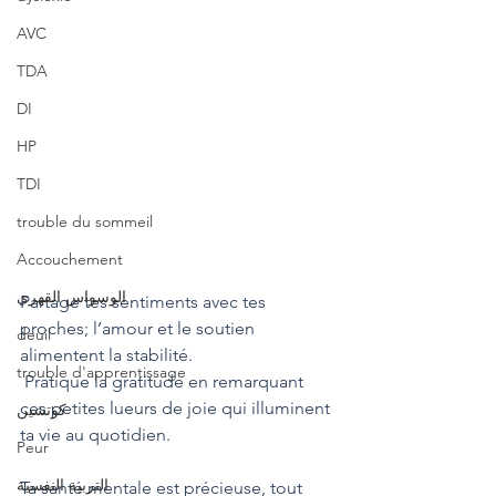
AVC
TDA
DI
HP
TDI
trouble du sommeil
Accouchement
الوسواس القهري
Partage tes sentiments avec tes 
proches; l’amour et le soutien 
deuil
alimentent la stabilité. 
trouble d'apprentissage
 Pratique la gratitude en remarquant 
ces petites lueurs de joie qui illuminent 
كوتشين
ta vie au quotidien.  
Peur
التربية النفسية
Ta santé mentale est précieuse, tout 