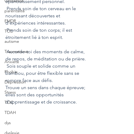
Grossesse
épanouissement personnel. 
 Prends soin de ton cerveau en le 
parentalité
nourissant découvertes et 
EMDR
d'expériences intéressantes. 
 Prends soin de ton corps; il est 
TCC
étroitement lié à ton esprit. 
autisme
Traumatisme
 Accorde-toi des moments de calme, 
de repos, de méditation ou de prière. 
Anxiété
 Sois souple et solide comme un 
Phobie
bambou, pour être flexible sans se 
rompre face aux défis. 
Dépression
Trouve un sens dans chaque épreuve; 
Stress
elles sont des opportunités 
d'apprentissage et de croissance. 
TOC
TDAH
dys
dyslexie