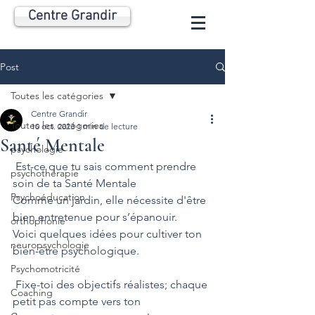
Centre Grandir
Post
Toutes les catégories
Centre Grandir
Toutes les catégories
10 oct. 2023
1 min de lecture
Santé Mentale
psychologie
 Est-ce que tu sais comment prendre 
psychothérapie
soin de ta Santé Mentale 
Psychoéducation
Comme un jardin, elle nécessite d'être 
bien entretenue pour s’épanouir.
orthophonie
Voici quelques idées pour cultiver ton 
neuropsychologie
bien-être psychologique.
Psychomotricité
 Fixe-toi des objectifs réalistes; chaque 
Coaching
petit pas compte vers ton 