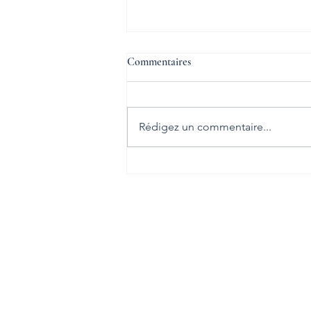
L'inclusion est possible
Commentaires
Déficience ou incapacité n’est
pas équivalent de handicap. Car
pour créer le handicap, il faut une
Rédigez un commentaire...
société qui refuse le dialogue ou
l’adaptation.