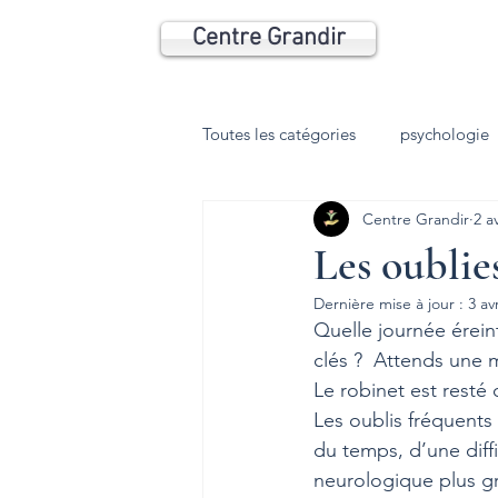
Centre Grandir
Toutes les catégories
psychologie
Centre Grandir
2 a
Psychomotricité
Coaching
Les oublie
Dernière mise à jour :
3 av
Anxiété
Phobie
Dépres
Quelle journée éreint
clés ?  Attends une m
Le robinet est resté 
HP
TDI
trouble du som
Les oublis fréquents
du temps, d’une diff
neurologique plus g