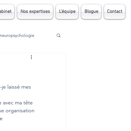
abinet
Nos expertises
L'équipe
Blogue
Contact
neuropsychologie
Traumatisme
AVC
TDA
DI
-je laissé mes 
se avec ma tête
se organisation 
e 