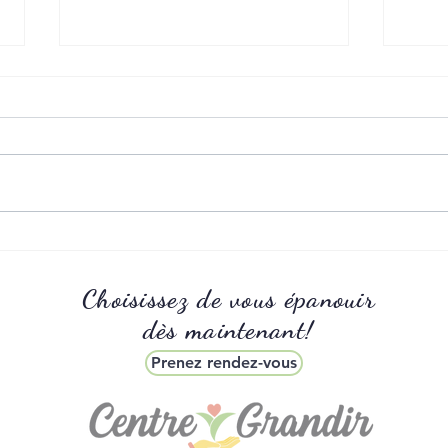
Trouble déglutition
L’anx
Choisissez de vous épanouir
dès maintenant!
Prenez rendez-vous