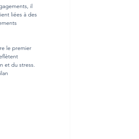
gagements, il 
ent liées à des 
nements 
re le premier 
flètent 
n et du stress.
lan 