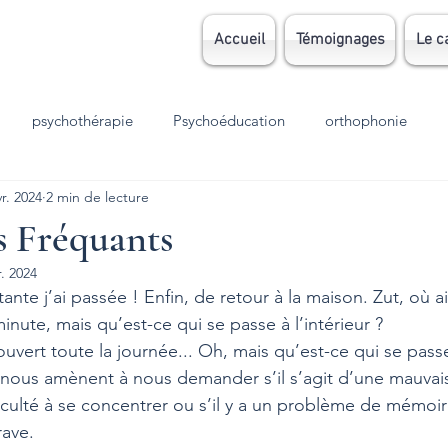
Accueil
Témoignages
Le c
psychothérapie
Psychoéducation
orthophonie
vr. 2024
2 min de lecture
Grossesse
parentalité
EMDR
TCC
autisme
s Fréquants
r. 2024
sion
Stress
TOC
TDAH
dys
dyslexie
ante j’ai passée ! Enfin, de retour à la maison. Zut, où ai
inute, mais qu’est-ce qui se passe à l’intérieur ?
ouvert toute la journée... Oh, mais qu’est-ce qui se pas
meil
Accouchement
الوسواس القهري
deuil
 nous amènent à nous demander s’il s’agit d’une mauvai
iculté à se concentrer ou s’il y a un problème de mémoir
rave.