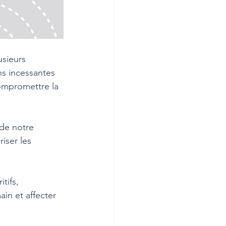
usieurs 
ons incessantes 
ompromettre la 
de notre 
iser les 
tifs, 
in et affecter 