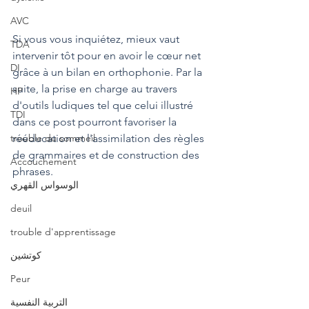
AVC
Si vous vous inquiétez, mieux vaut 
TDA
intervenir tôt pour en avoir le cœur net 
DI
grâce à un bilan en orthophonie. Par la 
suite, la prise en charge au travers 
HP
d'outils ludiques tel que celui illustré 
TDI
dans ce post pourront favoriser la 
trouble du sommeil
rééducation et l'assimilation des règles 
de grammaires et de construction des 
Accouchement
phrases.
الوسواس القهري
deuil
trouble d'apprentissage
كوتشين
Peur
التربية النفسية