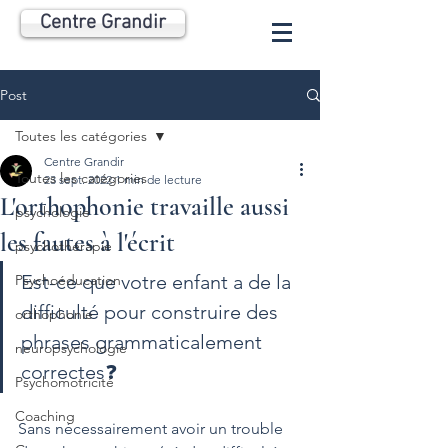
Centre Grandir
Post
Toutes les catégories
Centre Grandir
Toutes les catégories
23 sept. 2022
1 min de lecture
L'orthophonie travaille aussi
psychologie
les fautes à l'écrit
psychothérapie
Est-ce que votre enfant a de la 
Psychoéducation
difficulté pour construire des 
orthophonie
phrases grammaticalement 
neuropsychologie
correctes❓️
Psychomotricité
Coaching
Sans nécessairement avoir un trouble 