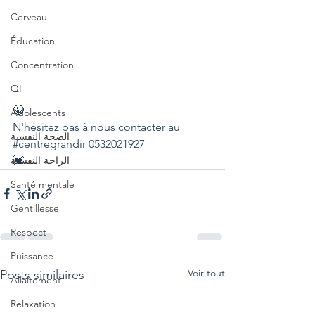
Cerveau
Éducation
Concentration
QI
🤩
Adolescents
N'hésitez pas à nous contacter au 
الصحة النفسية
#centregrandir
 0532021927
الراحة النفسية
💓
Santé mentale
Gentillesse
Respect
Puissance
Voir tout
Posts similaires
Allaitement
Relaxation