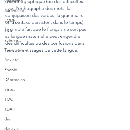
Grossesse
dysorthographique (où des difficultés 
avec l'orthographe des mots, la 
parentalité
conjugaison des verbes, la grammaire 
EMDR
et la syntaxe persistent dans le temps), 
le simple fait que le français ne soit pas 
TCC
sa langue maternelle peut engendrer 
autisme
des difficultés ou des confusions dans 
Traumatisme
les apprentissages de cette langue.
Anxiété
Phobie
Dépression
Stress
TOC
TDAH
dys
dyslexie