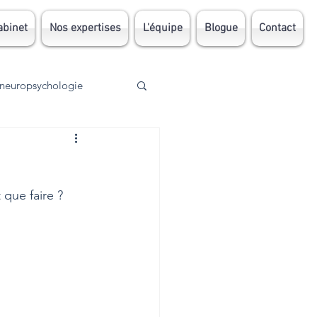
abinet
Nos expertises
L'équipe
Blogue
Contact
neuropsychologie
Traumatisme
 que faire ? 
AVC
TDA
DI