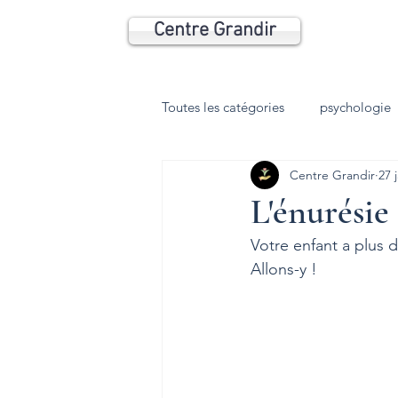
Centre Grandir
Toutes les catégories
psychologie
Centre Grandir
27 
Psychomotricité
Coaching
L'énurésie
Votre enfant a plus de
Anxiété
Phobie
Dépres
Allons-y !
HP
TDI
trouble du som