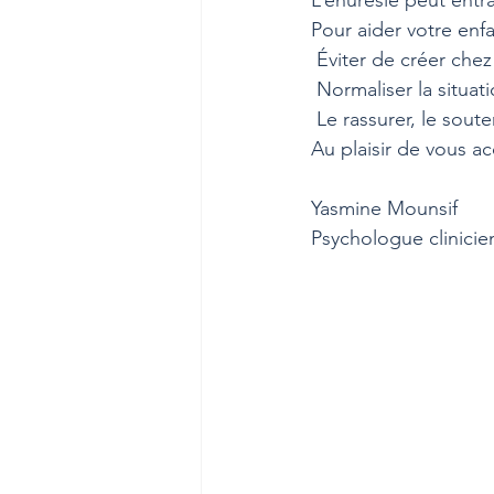
L’énurésie peut entr
Pour aider votre enf
 Éviter de créer che
 Normaliser la situati
 Le rassurer, le so
Au plaisir de vous a
Yasmine Mounsif
Psychologue clinici