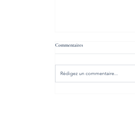
L'inclusion est possible
Commentaires
Déficience ou incapacité n’est
pas équivalent de handicap. Car
pour créer le handicap, il faut une
Rédigez un commentaire...
société qui refuse le dialogue ou
l’adaptation.