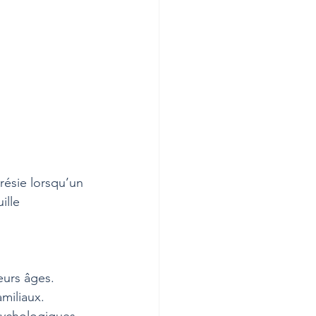
résie lorsqu’un 
ille 
eurs âges. 
miliaux.