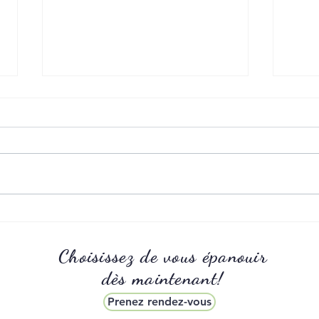
Trouble déglutition
L’anx
Choisissez de vous épanouir
dès maintenant!
Prenez rendez-vous