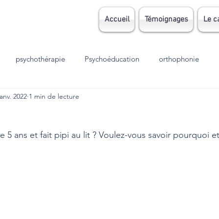
Accueil
Témoignages
Le c
psychothérapie
Psychoéducation
orthophonie
janv. 2022
1 min de lecture
Grossesse
parentalité
EMDR
TCC
autisme
 5 ans et fait pipi au lit ? Voulez-vous savoir pourquoi et
sion
Stress
TOC
TDAH
dys
dyslexie
meil
Accouchement
الوسواس القهري
deuil