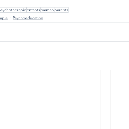
psychotherapie
enfants
maman
parents
apie
Psychoéducation