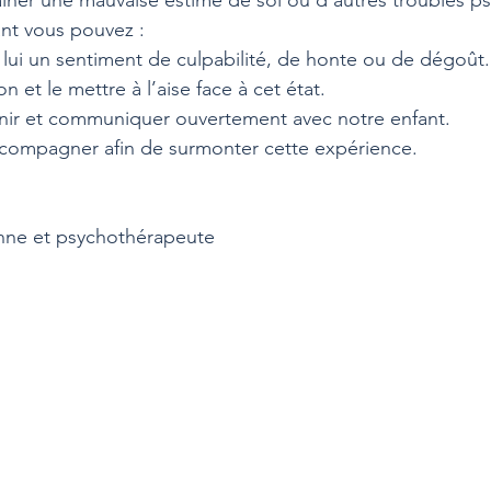
ainer une mauvaise estime de soi ou d’autres troubles p
ant vous pouvez :
z lui un sentiment de culpabilité, de honte ou de dégoût.
on et le mettre à l’aise face à cet état.
utenir et communiquer ouvertement avec notre enfant.
ccompagner afin de surmonter cette expérience.
enne et psychothérapeute