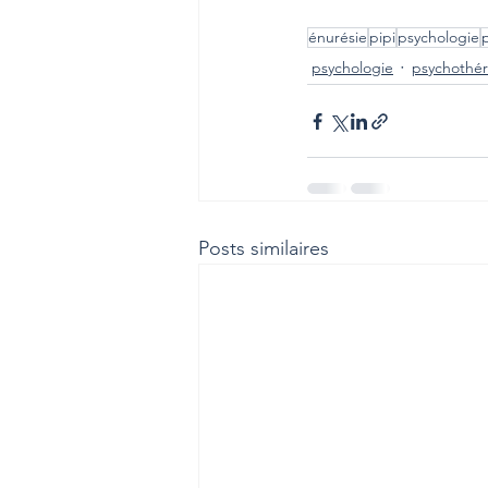
énurésie
pipi
psychologie
psychologie
psychothér
Posts similaires