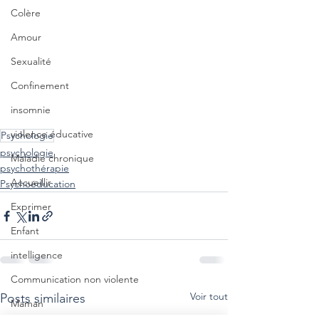
Colère
Amour
Sexualité
Confinement
insomnie
violence éducative
Psychologie
psychologie
Maladie chronique
psychothérapie
Accueillir
Psychoéducation
Exprimer
Enfant
intelligence
Communication non violente
Voir tout
Posts similaires
Maman