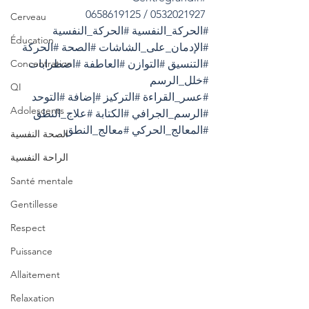
 0532021927 / 0658619125
Cerveau
#الحركة_النفسية
#الحركة_النفسية
Éducation
#الإدمان_على_الشاشات
#الصحة
#الحركة
#التنسيق
#التوازن
#العاطفة
#اضطرابات
Concentration
#خلل_الرسم
QI
#عسر_القراءة
#التركيز
#إضافة
#التوحد
Adolescents
#الرسم_الجرافي
#الكتابة
#علاج_النطق
#المعالج_الحركي
#معالج_النطق
الصحة النفسية
الراحة النفسية
Santé mentale
Gentillesse
Respect
Puissance
Allaitement
Relaxation