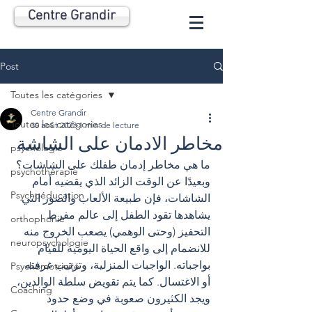
Centre Grandir
Post
Toutes les catégories
Centre Grandir
Toutes les catégories
30 août 2023
1 min de lecture
مخاطر الادمان على الشاشة
psychologie
ما هي مخاطر إدمان طفلك على الشاشات؟
psychothérapie
وبعيدًا عن الوقت الزائد الذي يقضيه أمام 
Psychoéducation
الشاشات، فإن طبيعة الألعاب والصور التي 
يشاهدها تقود الطفل إلى عالم مفرط 
orthophonie
التحفيز (وحتى الوهمي) يصعب الخروج منه 
neuropsychologie
للانضمام إلى واقع الحياة اليومية للقيام 
بواجباته. الواجبات المنزلية، وترتيب غرفته 
Psychomotricité
أو الاغتسال. كما يتم تقويض سلطة الوالدين، 
Coaching
ويجد الكثيرون صعوبة في وضع حدود 