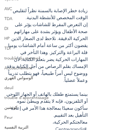
AVC
زيادة خطر الإصابة بالسمنة نظراً لتقليص 
الوقت المخصص للأنشطة البدنية.
TDA
إن التعرض المفرط للشاشات يؤثر على 
DI
صحة الأطفال ويؤثر بشدة على مهاراتهم 
الحركية الدقيقة. نلاحظ لدى الصغار الذين 
HP
يقضون أكثر من ساعة أمام الشاشات يوميا 
TDI
قلة البراعة والتركيز. وهذا التأخر في 
trouble du sommeil
المهارات الحركية يضر بتعلم الكتابة، لأن 
الإمساك بقلم الرصاص من أجل الكتابة بدقة 
Accouchement
ووضوح ليس أمراً طبيعياً، فهو يتطلب تدريباً 
الوسواس القهري
وعملاً عضلياً.
deuil
بينما يستمتع طفلك بالهاتف أو الجهاز اللوحي 
trouble d'apprentissage
أو التلفزيون، فإنه لا يتقدم ويبطئ نموه. 
كوتشين
سأكون سعيدًا بمعالجة هذا الأمر في إعادة 
التأهيل بعد التقييم.
Peur
معالجتكم الحركية،  
التربية النفسية
#Centregrandir