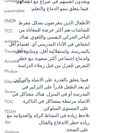
Grossesse
ويجدون أنفسهم في صراع مع أطفالهم.
 فيما يتعلق بنمو الدماغ والتعلم: 
parentalité
EMDR
الأطفال الذين يتعرضون بشكل مفرط 
للشاشات هم أكثر عرضة للمعاناة من 
TCC
التأخر الحركي النفسي واللغوي. هناك 
autisme
انخفاض في الأداء المدرسي أي. اهتمام أقل 
بالمدرسة، واستقلالية أقل، ومثابرة أقل، 
Traumatisme
واندماج اجتماعي أكثر صعوبة مع خطر 
Anxiété
التعرض للعزل من قبل زملاء الدراسة.
Phobie
 فيما يتعلق بالقدرة على الانتباه والتركيز: 
Dépression
لم يعد الطفل قادراً على التركيز في 
Stress
المدرسة أو في المنزل. هناك مشاكل في 
الانتباه مرتبطة بمشاكل في الذاكرة.
TOC
 على المستوى السلوكي: 
TDAH
نلاحظ زيادة في النشاط الزائد والعدوانية مع 
dys
زيادة خطر الاندفاع والقتال.
 على الصحة: ​​
dyslexie